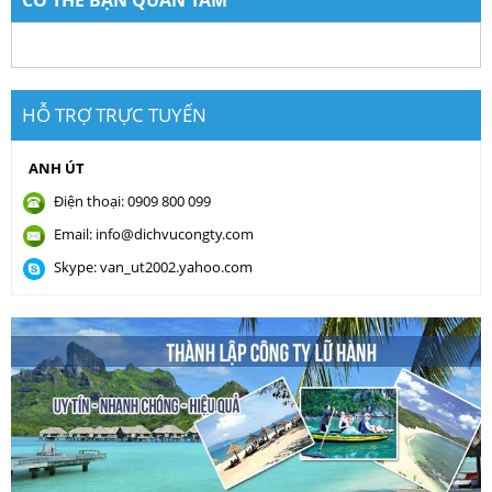
CÓ THỂ BẠN QUAN TÂM
HỖ TRỢ TRỰC TUYẾN
ANH ÚT
Điện thoại: 0909 800 099
Email: info@dichvucongty.com
Skype: van_ut2002.yahoo.com