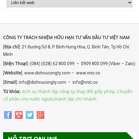
CÔNG TY TRÁCH NHIỆM HỮU HẠN TƯ VẤN ĐẦU TƯ VIỆT NAM
Địa chỉ
[
]: 21 Đường Số 8, P. Bình Hưng Hòa, Q. Bình Tân, Tp.Hồ Chí
Minh
Điện Thoại
[
]: (084) (028) 62 800 099 – 0909 800 099 (Viber – Zalo)
Website
[
]: www.dichvucongty.com – www.vnic.co
Email
[
]: info@dichvucongty.com – info@vnic.co
Từ khóa:
dịch vụ thành lập công ty
,
thay đổi giấy phép
,
Chuyển
cổ phần cho nước ngoài
,
thành lập chí nhánh
HỖ TRỢ ONLINE